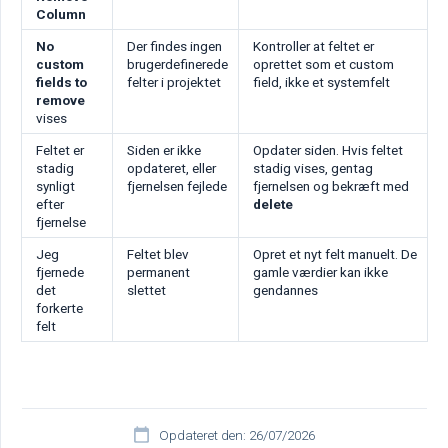
Column
No 
Der findes ingen
Kontroller at feltet er
custom 
brugerdefinerede
oprettet som et custom
fields to 
felter i projektet
field, ikke et systemfelt
remove
vises
Feltet er
Siden er ikke
Opdater siden. Hvis feltet
stadig
opdateret, eller
stadig vises, gentag
synligt
fjernelsen fejlede
fjernelsen og bekræft med
efter
delete
fjernelse
Jeg
Feltet blev
Opret et nyt felt manuelt. De
fjernede
permanent
gamle værdier kan ikke
det
slettet
gendannes
forkerte
felt
Opdateret den: 26/07/2026