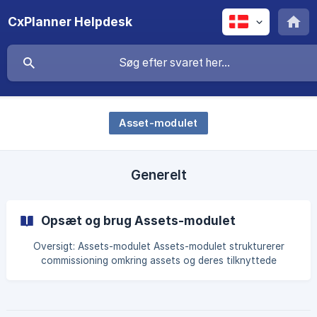
CxPlanner Helpdesk
Asset-modulet
Generelt
Opsæt og brug Assets-modulet
Oversigt: Assets-modulet Assets-modulet strukturerer
commissioning omkring assets og deres tilknyttede
tjeklister, så du kan styre attributter, tests, filer og opgaver
direkte på hvert asset i projekter med mange assets. Denne
guide er introduktionen til modulopsætning: tjeklistetyper,