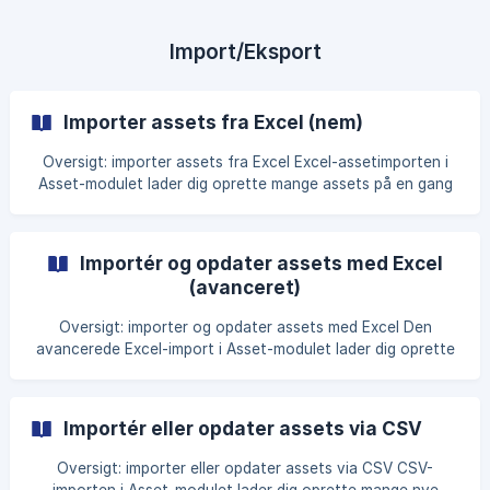
asset-typer, tilknytning, oprettelse af assets og Asset ID.
For Excel- eller CSV-import, views, QR-koder og Systems
Overview, se de separate guides. Din rolle skal være
Import/Eksport
Manager eller højere for at konf
Importer assets fra Excel (nem)
Oversigt: importer assets fra Excel Excel-assetimporten i
Asset-modulet lader dig oprette mange assets på en gang
ved at uploade et regneark og mappe kolonnerne til
CxPlanner-assetfelter, hvilket bruges når du skal fylde et
nyt assetbaseret projekt eller indlæse en udstyrsliste fra en
Importér og opdater assets med Excel
entreprenør. For at opdatere assets, der allerede findes,
(avanceret)
eller importere fra CSV, se de tilhørende guides om
avanceret Excel-import og CSV-import. Din rolle skal være
Oversigt: importer og opdater assets med Excel Den
Manager eller højere. Du finder
avancerede Excel-import i Asset-modulet lader dig oprette
eller masseopdatere store mængder asset-data via en
struktureret Excel- eller CSV-fil, hvilket bruges ved import
fra ERP eller BIM, eller når mange assets skal opdateres
Importér eller opdater assets via CSV
samtidigt. For den enklere upload med automatisk mapping,
se guiden om Excel-import (nem). Din rolle skal være
Oversigt: importer eller opdater assets via CSV CSV-
Manager eller højere. Du finder menuen under Asset