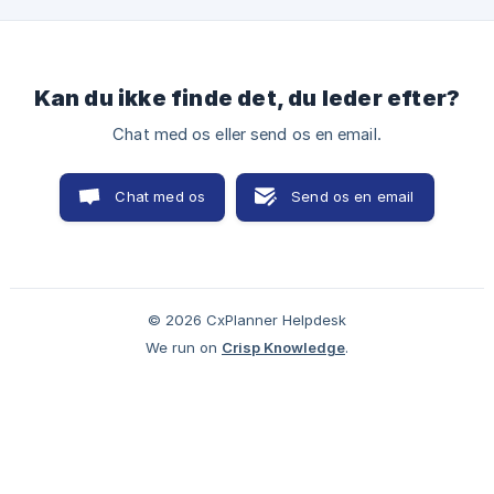
virksomhedsrollen Manager eller højere kan oprette og
konfigurere projekter. Krav til udføre det |
Kan du ikke finde det, du leder efter?
Chat med os eller send os en email.
Chat med os
Send os en email
© 2026 CxPlanner Helpdesk
We run on
Crisp Knowledge
.