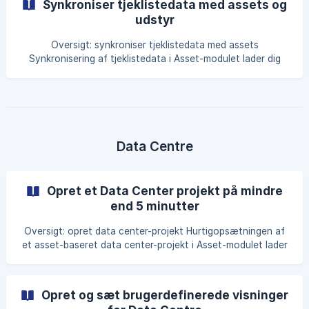
Synkroniser tjeklistedata med assets og
subsystem-felter i Asset Overview er kun asset-attributter
udstyr
- ikke selve systemstrukturen. || Systems Overview er et
avanceret modul og anbefales til brugere med erfaring i
Oversigt: synkroniser tjeklistedata med assets
CxPlanner. || Kun brugere med adgang til projektindstillinger
Synkronisering af tjeklistedata i Asset-modulet lader dig
o
skrive værdier fra en tjeklistelinje direkte tilbage til et
asset-felt, så verificeringer på udstyr også opdaterer
assetoversigten. Asset-felterne skal allerede findes som
attributter eller kolonner i Asset Overview. Din rolle skal
være Manager eller højere for at opsætte
synkroniseringen. Du finder funktionen i en tjekliste via
Data Centre
Handlinger - **Convert to "Sync value to a
Opret et Data Center projekt på mindre
end 5 minutter
Oversigt: opret data center-projekt Hurtigopsætningen af
et asset-baseret data center-projekt i Asset-modulet lader
dig oprette projektet, definere niveauer, tilføje asset-typer
og tilknytte tjeklister med ansvar, hvilket bruges når et nyt
datacenter-commissioning-projekt skal struktureres hurtigt.
Opret og sæt brugerdefinerede visninger
For brugerdefinerede views i Asset Overview, se den