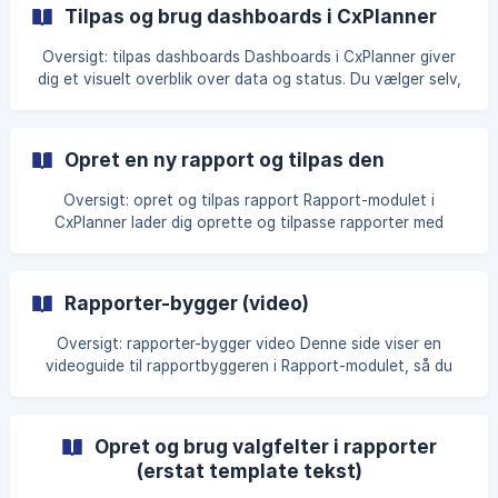
hoved- og projekt-dashboards, se Tilpas og brug
Tilpas og brug dashboards i CxPlanner
dashboards i CxPlanner. Til strukturerede PDF-rapporter, se
Rapport-modulet. Din rolle skal være Viewer eller højere. D
Oversigt: tilpas dashboards Dashboards i CxPlanner giver
dig et visuelt overblik over data og status. Du vælger selv,
hvilke grafer og oversigter der skal vises på dit hoved-
dashboard og projekt-dashboard. Til projektets Analytics-
modul med filtre på opgaver, KS og tests, se Overblik over
Opret en ny rapport og tilpas den
projektet med dashboards og analytics. Du skal have
adgang til CxPlanner og til de unde
Oversigt: opret og tilpas rapport Rapport-modulet i
CxPlanner lader dig oprette og tilpasse rapporter med
forside, fritekst, grafer, filer og bilag, så du kan udarbejde
kvalitetssikrings- og fremdriftsrapporter eller
specialrapporter som A5 til DS1140 og Cx-rapport jf.
Rapporter-bygger (video)
DS3090. Til genbrugelige rapportskabeloner, se Opret en
rapport-template. Til en kort videoguide, se [Rapporter-
Oversigt: rapporter-bygger video Denne side viser en
bygger (video)](https://help.cxplanner
videoguide til rapportbyggeren i Rapport-modulet, så du
kan se oprettelse og tilpasning af rapporter trin for trin.
Denne guide er kun videoen. Til den fulde tringuide, se
Opret en ny rapport og tilpas den. Du finder Rapport-
Opret og brug valgfelter i rapporter
modulet i sidebaren på projektet. Videoen ændrer ikke dine
(erstat template tekst)
data. Hvad videoen dækker Oprettelse og opbygning af