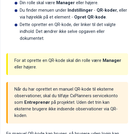
Din rolle skal være
Manager
eller højere.
Du finder menuen under
Indstillinger
-
QR-koder
, eller
via højreklik på et element -
Opret QR-kode
.
Dette opretter en QR-kode, der linker til det valgte
indhold. Det ændrer ikke selve opgaven eller
dokumentet.
For at oprette en QR-kode skal din rolle være
Manager
eller højere.
Når du har oprettet en manuel QR-kode til eksterne
observationer, skal du tilføje CxPlanners servicekonto
som
Entreprenør
på projektet. Uden det trin kan
eksterne brugere ikke indsende observationer via QR-
koden.
En manuel QR-kode kan bruges, så brugere uden login kan