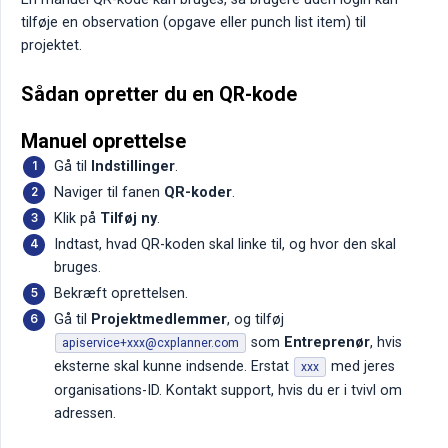
tilføje en observation (opgave eller punch list item) til
projektet.
Sådan opretter du en QR-kode
Manuel oprettelse
Gå til
Indstillinger
.
Naviger til fanen
QR-koder
.
Klik på
Tilføj ny
.
Indtast, hvad QR-koden skal linke til, og hvor den skal
bruges.
Bekræft oprettelsen.
Gå til
Projektmedlemmer
, og tilføj
som
Entreprenør
, hvis
apiservice+xxx@cxplanner.com
eksterne skal kunne indsende. Erstat
med jeres
xxx
organisations-ID. Kontakt support, hvis du er i tvivl om
adressen.