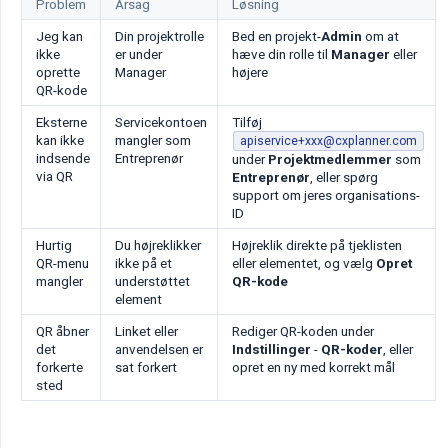
Problem
Årsag
Løsning
Jeg kan
Din projektrolle
Bed en projekt-
Admin
om at
ikke
er under
hæve din rolle til
Manager
eller
oprette
Manager
højere
QR-kode
Eksterne
Servicekontoen
Tilføj
kan ikke
mangler som
apiservice+xxx@cxplanner.com
indsende
Entreprenør
under
Projektmedlemmer
som
via QR
Entreprenør
, eller spørg
support om jeres organisations-
ID
Hurtig
Du højreklikker
Højreklik direkte på tjeklisten
QR-menu
ikke på et
eller elementet, og vælg
Opret 
mangler
understøttet
QR-kode
element
QR åbner
Linket eller
Rediger QR-koden under
det
anvendelsen er
Indstillinger
-
QR-koder
, eller
forkerte
sat forkert
opret en ny med korrekt mål
sted