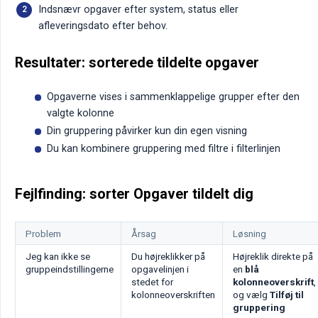
Indsnævr opgaver efter system, status eller
afleveringsdato efter behov.
Resultater: sorterede tildelte opgaver
Opgaverne vises i sammenklappelige grupper efter den
valgte kolonne
Din gruppering påvirker kun din egen visning
Du kan kombinere gruppering med filtre i filterlinjen
Fejlfinding: sorter Opgaver tildelt dig
Problem
Årsag
Løsning
Jeg kan ikke se
Du højreklikker på
Højreklik direkte på
gruppeindstillingerne
opgavelinjen i
en
blå 
stedet for
kolonneoverskrift
,
kolonneoverskriften
og vælg
Tilføj til 
gruppering