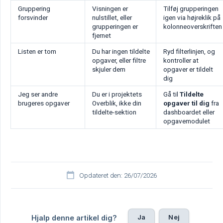
Gruppering
Visningen er
Tilføj grupperingen
forsvinder
nulstillet, eller
igen via højreklik på
grupperingen er
kolonneoverskriften
fjernet
Listen er tom
Du har ingen tildelte
Ryd filterlinjen, og
opgaver, eller filtre
kontroller at
skjuler dem
opgaver er tildelt
dig
Jeg ser andre
Du er i projektets
Gå til
Tildelte 
brugeres opgaver
Overblik, ikke din
opgaver til dig
fra
tildelte-sektion
dashboardet eller
opgavemodulet
Opdateret den: 26/07/2026
Ja
Nej
Hjalp denne artikel dig?