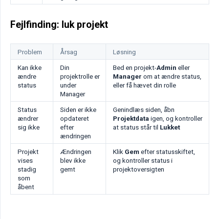
Fejlfinding: luk projekt
Problem
Årsag
Løsning
Kan ikke
Din
Bed en projekt-
Admin
eller
ændre
projektrolle er
Manager
om at ændre status,
status
under
eller få hævet din rolle
Manager
Status
Siden er ikke
Genindlæs siden, åbn
ændrer
opdateret
Projektdata
igen, og kontroller
sig ikke
efter
at status står til
Lukket
ændringen
Projekt
Ændringen
Klik
Gem
efter statusskiftet,
vises
blev ikke
og kontroller status i
stadig
gemt
projektoversigten
som
åbent