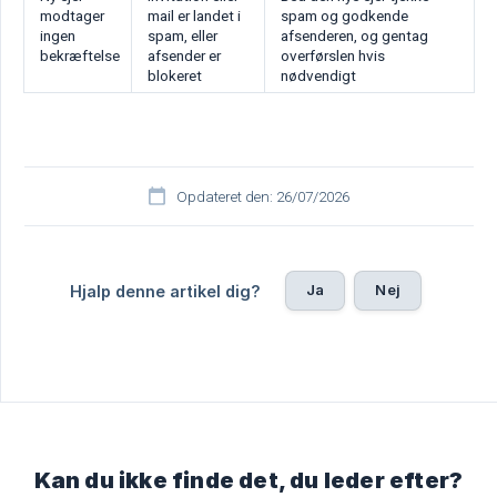
modtager
mail er landet i
spam og godkende
ingen
spam, eller
afsenderen, og gentag
bekræftelse
afsender er
overførslen hvis
blokeret
nødvendigt
Opdateret den: 26/07/2026
Ja
Nej
Hjalp denne artikel dig?
Kan du ikke finde det, du leder efter?