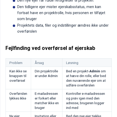
Den nye ejer får fulde rettigheder til projektet
Den tidligere ejer mister ejerskabsstatus, men kan
fortsat have en projektrolle, hvis personen er tilføjet
som bruger
Projektets data, filer og indstillinger ændres ikke under
overførslen
Fejlfinding ved overførsel af ejerskab
Problem
Årsag
Løsning
Kan ikke se
Din projektrolle
Bed en projekt-
Admin
om
knappen til
er under Admin
at hæve din rolle, eller bed
overførsel
den nuværende ejer om at
udføre overførslen
Overførslen
E-mailadressen
Kontroller e-mailadressen
lykkes ikke
er forkert eller
og prøv igen med den
matcher ikke en
adresse, brugeren logger
bruger
ind med
Ny ejer
Invitation eller
Bed den nye ejer tjekke